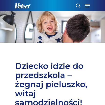
Skip
Menu
to
szukaj
main
content
Dziecko idzie do
przedszkola –
żegnaj pieluszko,
witaj
samodzielności!