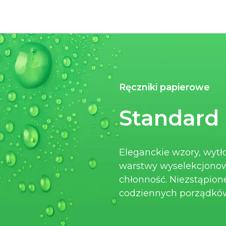
Ręczniki papierowe
Standard
Eleganckie wzory, wytł
warstwy wyselekcjonow
chłonność. Niezstąpion
codziennych porządkó