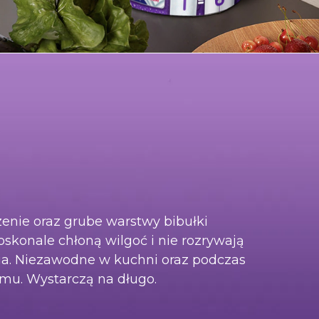
zenie oraz grube warstwy bibułki
doskonale chłoną wilgoć i nie rozrywają
ia. Niezawodne w kuchni oraz podczas
u. Wystarczą na długo.