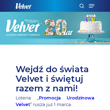
Skip
Menu
to
szukaj
main
content
Wejdź do świata
Velvet i świętuj
razem z nami!
Loteria „
Promocja Urodzinowa
Velvet
” rusza już 1 marca.