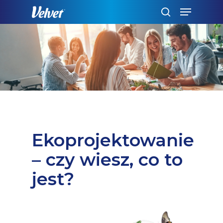
Skip
Menu
to
szukaj
main
content
Ekoprojektowanie
– czy wiesz, co to
jest?