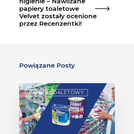
higienie – Nawilżane
papiery toaletowe
Velvet zostały ocenione
przez Recenzentki!
Powiązane Posty
PAPIER TOALETOWY.