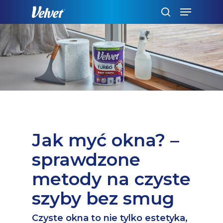
Skip
Menu
to
szukaj
main
content
Jak myć okna? –
sprawdzone
metody na czyste
szyby bez smug
Czyste okna to nie tylko estetyka,