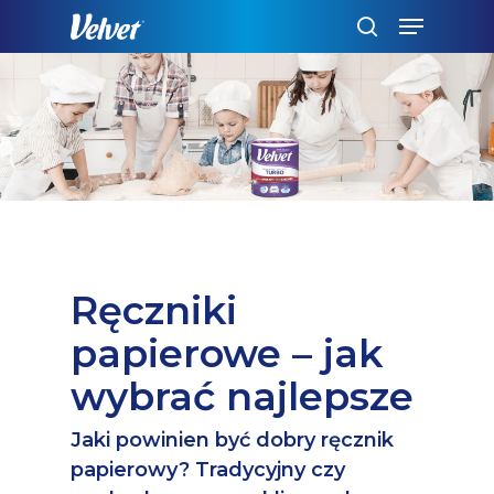
Skip
Menu
to
szukaj
main
content
Ręczniki
papierowe – jak
wybrać najlepsze
Jaki powinien być dobry ręcznik
papierowy? Tradycyjny czy