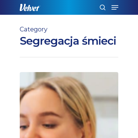
Skip
Menu
to
szukaj
main
content
Category
Segregacja śmieci