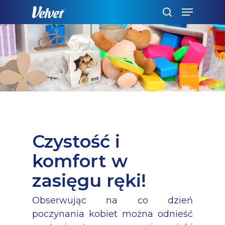
Skip
Menu
to
szukaj
main
content
Czystość i
komfort w
zasięgu ręki!
Obserwując na co dzień
poczynania kobiet można odnieść