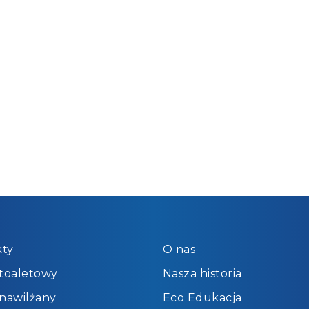
ty
O nas
 toaletowy
Nasza historia
 nawilżany
Eco Edukacja