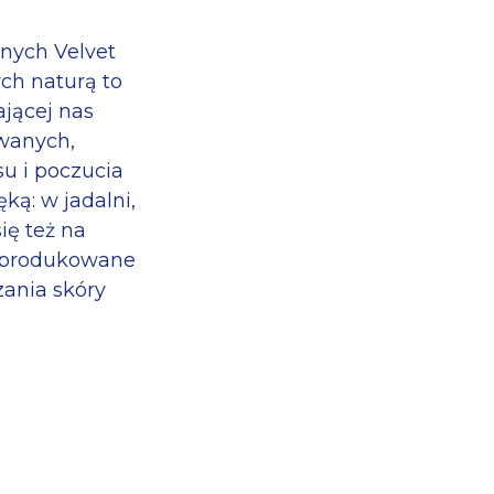
lnych Velvet
ch naturą to
ającej nas
owanych,
u i poczucia
ką: w jadalni,
ię też na
wyprodukowane
zania skóry