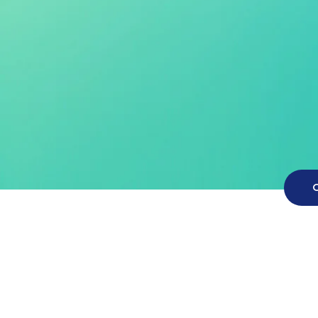
Naciśnij Enter, aby wyszukać lub ESC,