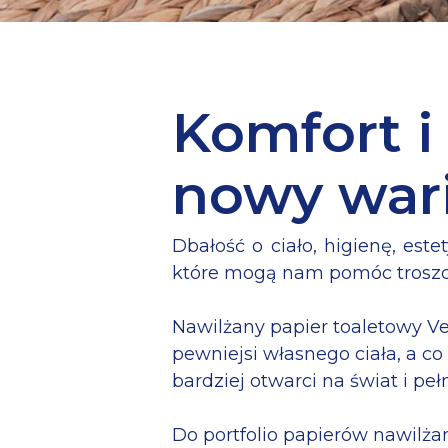
Komfort i
nowy wari
Naciśnij Enter, aby wyszukać lub ESC,
Dbałość o ciało, higienę, es
które mogą nam pomóc troszczy
Nawilżany papier toaletowy Ve
pewniejsi własnego ciała, a c
bardziej otwarci na świat i pełn
Do portfolio papierów nawilża