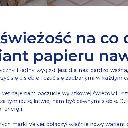
 świeżość na co 
ant papieru na
 aby zamknąć
tetyczny i ładny wygląd jest dla nas bardzo ważn
ć się o siebie i czuć się zadbanymi w każdym ca
lvet daje nam poczucie wyjątkowej świeżości i czy
o za tym idzie, łatwiej nam być pewnymi siebie. 
i energii.
nych marki Velvet dołączył właśnie nowy wariant