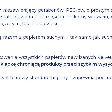
, niezawierający parabenów, PEG-ów, o prostym
ę tak jak woda. Jest miękki i delikatny w użyciu
mężczyzn, także dla dzieci.
 razem z papierem suchym i, tak samo jak such
kowania wszystkich papierów nawilżanych Velve
ą
klapkę chroniącą produkty przed szybkim wys
elvet to nowy standard higieny – zapewnia poczu