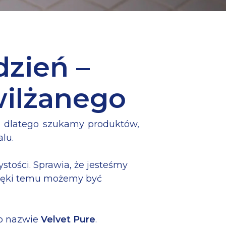
dzień –
wilżanego
a, dlatego szukamy produktów,
lu.
stości. Sprawia, że jesteśmy
Dzięki temu możemy być
 o nazwie
Velvet Pure
.