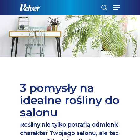
Skip
Menu
to
szukaj
main
content
3 pomysły na
idealne rośliny do
salonu
Rośliny nie tylko potrafią odmienić
charakter Twojego salonu, ale też