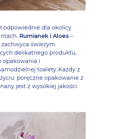
H odpowiednie dla okolicy
antach.
Rumianek i Aloes
–
 i zachwyca świeżym
ących delikatnego produktu,
o opakowania i
modzielnej toalety. Każdy z
użyciu: poręczne opakowanie z
ny jest z wysokiej jakości