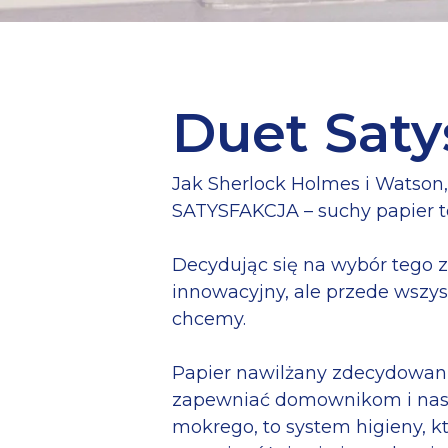
Duet Saty
Jak Sherlock Holmes i Watson, 
SATYSFAKCJA – suchy papier to
Decydując się na wybór tego z
innowacyjny, ale przede wszys
chcemy.
Papier nawilżany zdecydowanie
Naciśnij Enter, aby wyszukać lub ESC,
zapewniać domownikom i nasz
mokrego, to system higieny, któ