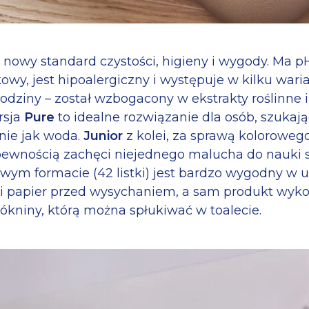
o nowy standard czystości, higieny i wygody. Ma p
wy, jest hipoalergiczny i występuje w kilku wari
rodziny – został wzbogacony w ekstrakty roślinne
rsja
Pure
to idealne rozwiązanie dla osób, szukaj
dnie jak woda.
Junior
z kolei, za sprawą koloroweg
ewnością zachęci niejednego malucha do nauki sa
wym formacie (42 listki) jest bardzo wygodny w 
 papier przed wysychaniem, a sam produkt wykona
ókniny, którą można spłukiwać w toalecie.