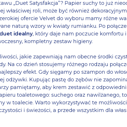
awu „Duet Satysfakcja”? Papier suchy to już nie
ojej właściwej roli, może być również dekoracyjn
zerokiej ofercie Velvet do wyboru mamy różne wari
wane naturą wzory w kwiaty rumianku. Po połączeni
duet idealny
, który daje nam poczucie komfortu i
woczesny, kompletny zestaw higieny.
wości, jakie zapewniają nam obecne środki czystoś
dy. Na co dzień stosujemy różnego rodzaju połącz
najlepszy efekt. Gdy sięgamy po szampon do włos
ej odżywki. Kupując pastę do zębów nie zapomin
warzy pamiętamy, aby krem zestawić z odpowiedni
pieru toaletowego: suchego oraz nawilżanego, to
ny w toalecie. Warto wykorzystywać te możliwości 
czystości i świeżości, a przede wszystkim dla wła