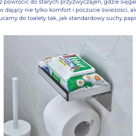
uż powrócić do starych przyzwyczajeń, gdzie sięgał
w dający nie tylko komfort i poczucie świeżości, 
camy do toalety tak, jak standardowy suchy papi