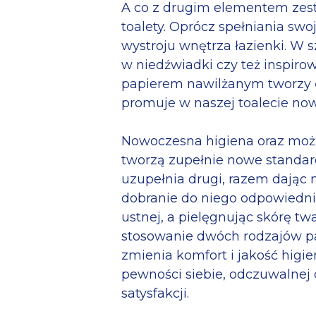
A co z drugim elementem zest
toalety. Oprócz spełniania sw
wystroju wnętrza łazienki. W s
w niedźwiadki czy też inspiro
papierem nawilżanym tworzy
promuje w naszej toalecie no
Nowoczesna higiena oraz możli
tworzą zupełnie nowe standar
uzupełnia drugi, razem dając 
dobranie do niego odpowiedni
ustnej, a pielęgnując skórę t
stosowanie dwóch rodzajów pa
zmienia komfort i jakość higie
pewności siebie, odczuwalnej 
satysfakcji.