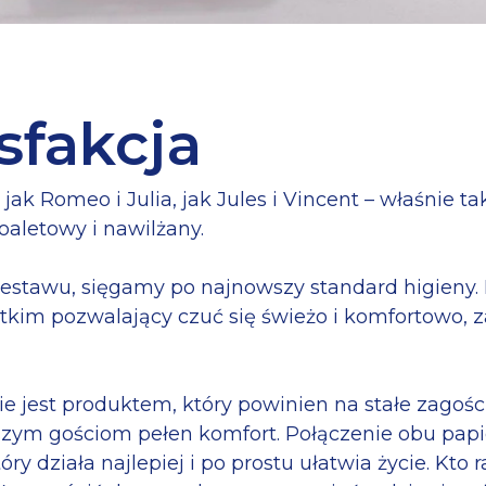
sfakcja
jak Romeo i Julia, jak Jules i Vincent – właśnie t
aletowy i nawilżany.
estawu, sięgamy po najnowszy standard higieny. 
tkim pozwalający czuć się świeżo i komfortowo, z
 jest produktem, który powinien na stałe zagości
 aby zamknąć
ym gościom pełen komfort. Połączenie obu papie
ry działa najlepiej i po prostu ułatwia życie. Kto 