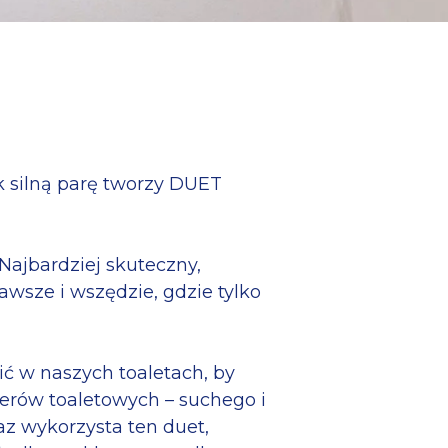
ak silną parę tworzy DUET
Najbardziej skuteczny,
awsze i wszędzie, gdzie tylko
ć w naszych toaletach, by
rów toaletowych – suchego i
raz wykorzysta ten duet,