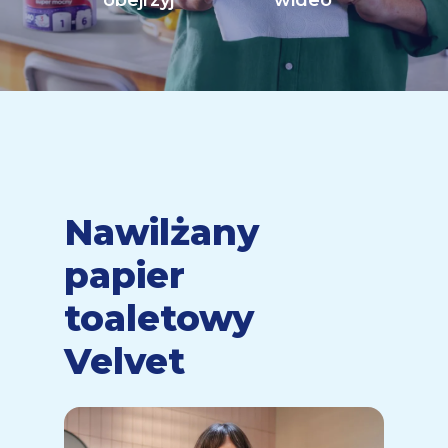
obejrzyj
wideo
Nawilżany
papier
toaletowy
Velvet