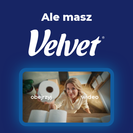
Ale masz
obejrzyj
wideo