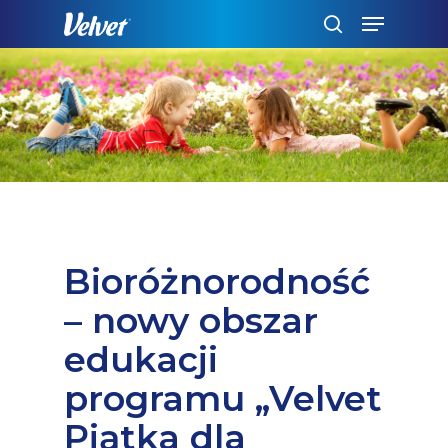
Skip
Menu
to
szukaj
main
content
Bioróżnorodność
– nowy obszar
edukacji
programu „Velvet
Piątka dla