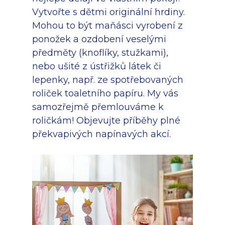
Vytvořte s dětmi originální hrdiny.
Mohou to být maňásci vyrobení z
ponožek a ozdobení veselými
předměty (knoflíky, stužkami),
nebo ušité z ústřižků látek či
lepenky, např. ze spotřebovaných
roliček toaletního papíru. My vás
samozřejmě přemlouváme k
roličkám! Objevujte příběhy plné
překvapivých napínavých akcí.