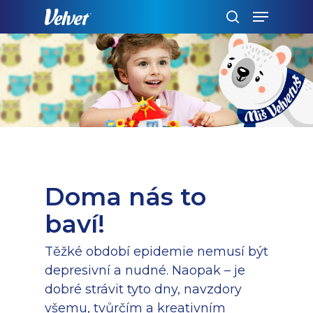
Skip
Menu
to
search
main
content
Doma nás to
baví!
Těžké období epidemie nemusí být
depresivní a nudné. Naopak – je
dobré strávit tyto dny, navzdory
všemu, tvůrčím a kreativním