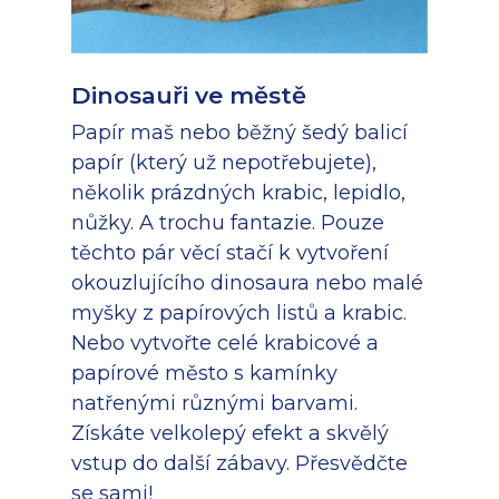
Dinosauři ve městě
Papír maš nebo běžný šedý balicí
papír (který už nepotřebujete),
několik prázdných krabic, lepidlo,
nůžky. A trochu fantazie. Pouze
těchto pár věcí stačí k vytvoření
okouzlujícího dinosaura nebo malé
myšky z papírových listů a krabic.
Nebo vytvořte celé krabicové a
papírové město s kamínky
natřenými různými barvami.
Získáte velkolepý efekt a skvělý
vstup do další zábavy. Přesvědčte
se sami!